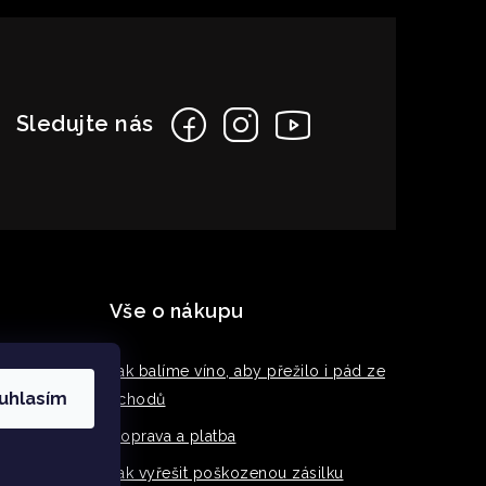
Vše o nákupu
řísně a s
Jak balíme víno, aby přežilo i pád ze
uhlasím
schodů
Doprava a platba
Jak vyřešit poškozenou zásilku