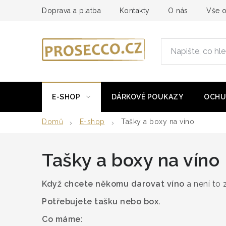
Přejít
Doprava a platba
Kontakty
O nás
Vše 
na
obsah
E-SHOP
DÁRKOVÉ POUKAZY
OCHU
Domů
E-shop
Tašky a boxy na víno
Tašky a boxy na víno
Když chcete někomu darovat víno
a není to z
Potřebujete tašku nebo box.
Co máme: