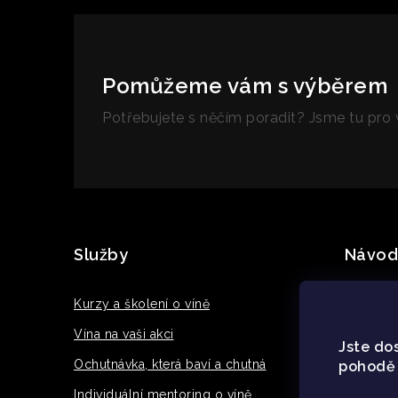
r
v
k
Pomůžeme vám s výběrem
y
Potřebujete s něčím poradit? Jsme tu pro 
v
ý
Z
p
i
á
Služby
Návod
s
p
u
a
Kurzy a školení o víně
Tiché ví
t
Vína na vaši akci
Růžové v
Jste dos
í
Ochutnávka, která baví a chutná
Prosecc
pohodě 
Individuální mentoring o víně
Prosecco