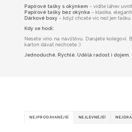
Papírové tašky s okýnkem
– vidíte láhev uvnit
Papírové tašky bez okýnka
– klasika, elegantn
Dárkové boxy
– když chcete víc než jen tašku.
Kdy se hodí:
Nesete víno na návštěvu. Darujete kolegovi. Ba
karton dávat nechcete :)
Jednoduché. Rychlé. Udělá radost i dojem.
Ř
NEJPRODÁVANĚJŠÍ
NEJLEVNĚJŠÍ
NEJDRA
a