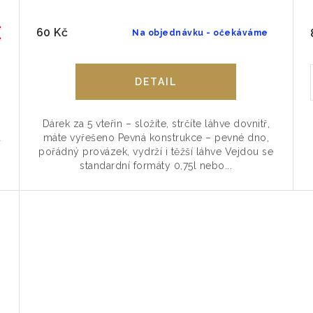
e
60 Kč
Na objednávku - očekáváme
é
Dárek za 5 vteřin – složíte, strčíte láhve dovnitř,
a
máte vyřešeno Pevná konstrukce – pevné dno,
pořádný provázek, vydrží i těžší láhve Vejdou se
standardní formáty 0,75l nebo...