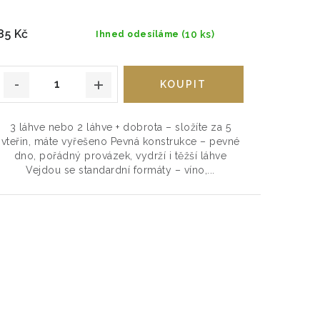
85 Kč
(10 ks)
Ihned odesíláme
3 láhve nebo 2 láhve + dobrota – složíte za 5
vteřin, máte vyřešeno Pevná konstrukce – pevné
dno, pořádný provázek, vydrží i těžší láhve
Vejdou se standardní formáty – víno,...