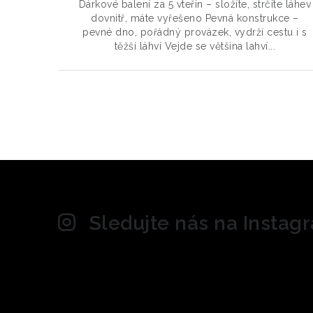
Dárkové balení za 5 vteřin – složíte, strčíte láhev
dovnitř, máte vyřešeno Pevná konstrukce –
pevné dno, pořádný provázek, vydrží cestu i s
těžší láhví Vejde se většina lahví...
O
v
l
á
d
Sledujte nás na Instag
a
c
í
p