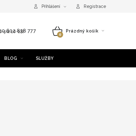
Přihlášení
Registrace
20 602 838 777
Prázdný košík
o-pá 10-18)
NÁKUPNÍ
KOŠÍK
BLOG
SLUŽBY