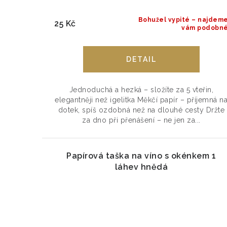
ů
Bohužel vypité – najdem
25 Kč
vám podobn
Jednoduchá a hezká – složíte za 5 vteřin,
elegantněji než igelitka Měkčí papír – příjemná n
dotek, spíš ozdobná než na dlouhé cesty Držte
za dno při přenášení – ne jen za...
Papírová taška na víno s okénkem 1
láhev hnědá