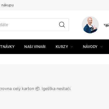
o nákupu
+4
(p
TNÁVKY
NAŠI VINAŘI
KURZY
NÁVODY
rovna celý karton 📦. Igelitka nestačí.