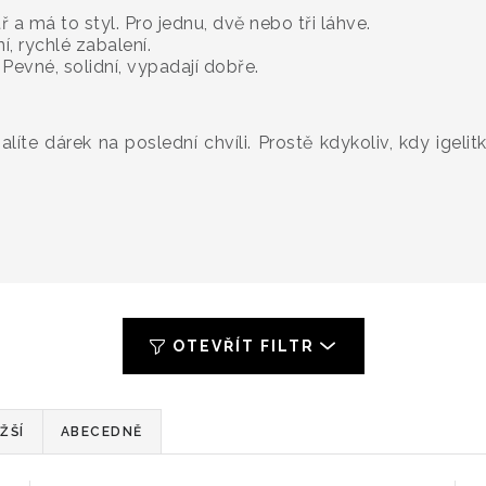
ř a má to styl. Pro jednu, dvě nebo tři láhve.
í, rychlé zabalení.
 Pevné, solidní, vypadají dobře.
líte dárek na poslední chvíli. Prostě kdykoliv, kdy igelit
OTEVŘÍT FILTR
ŽŠÍ
ABECEDNĚ