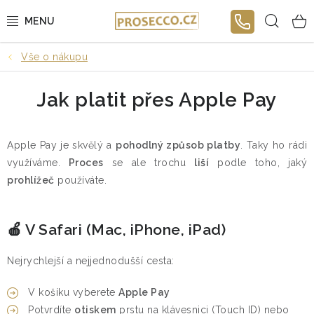
Přejít
Hled
na
obsah
Vše o nákupu
E-SHOP
Jak platit přes Apple Pay
DÁRKOVÉ POUKAZY
OCHUTNÁVKY
Apple Pay je skvělý a
pohodlný způsob platby
. Taky ho rádi
využíváme.
Proces
se ale trochu
liší
podle toho, jaký
NAŠI VINAŘI
prohlížeč
používáte.
KURZY
🍎 V Safari (Mac, iPhone, iPad)
NÁVODY
Nejrychlejší a nejjednodušší cesta:
BLOG
V košíku vyberete
Apple Pay
Potvrdíte
otiskem
prstu na klávesnici (Touch ID) nebo