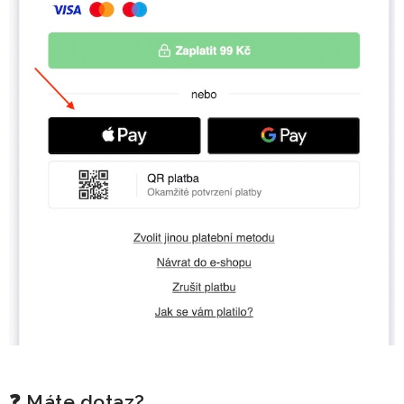
❓ Máte dotaz?