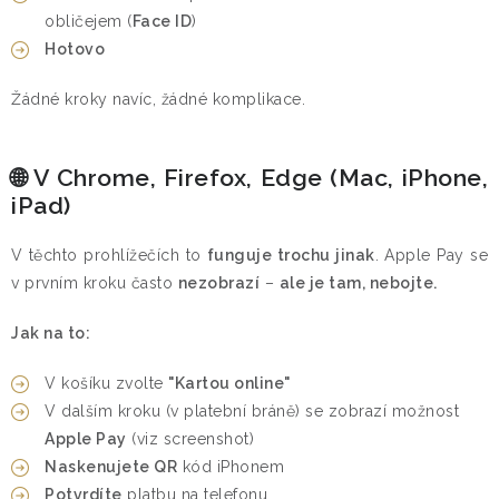
SLUŽBY
obličejem (
Face ID
)
Hotovo
Doprava a platba
Kontakty
O nás
Vše o nákupu
Žádné kroky navíc, žádné komplikace.
🌐 V Chrome, Firefox, Edge (Mac, iPhone,
iPad)
V těchto prohlížečích to
funguje trochu jinak
. Apple Pay se
v prvním kroku často
nezobrazí
–
ale je tam, nebojte.
Jak na to:
V košíku zvolte
"Kartou online"
V dalším kroku (v platební bráně) se zobrazí možnost
Apple Pay
(viz screenshot)
Naskenujete QR
kód iPhonem
Potvrdíte
platbu na telefonu