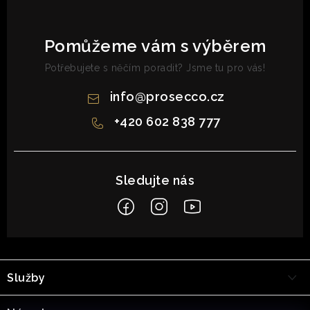
Pomůžeme vám s výběrem
Potřebujete s něčím poradit? Jsme tu pro vás!
info
@
prosecco.cz
+420 602 838 777
Z
á
Služby
p
a
Kurzy a školení o víně