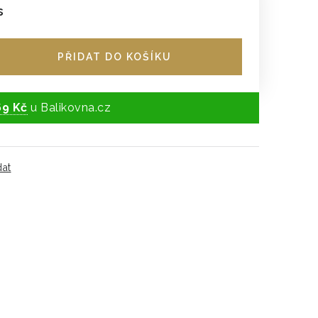
s
PŘIDAT DO KOŠÍKU
69 Kč
u Balikovna.cz
dat