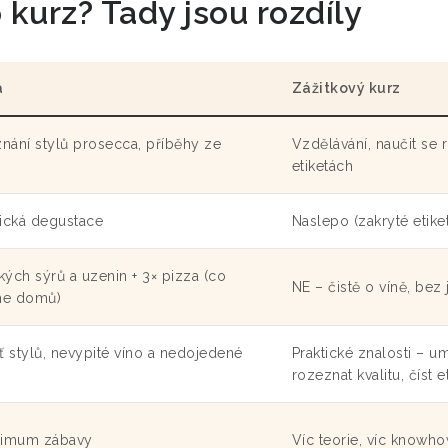
kurz? Tady jsou rozdíly
a
Zážitkový kurz
nání stylů prosecca, příběhy ze
Vzdělávání, naučit se r
etiketách
asická degustace
Naslepo (zakryté etike
ských sýrů a uzenin + 3× pizza (co
NE – čistě o víně, bez 
íme domů)
uť stylů, nevypité víno a nedojedené
Praktické znalosti – u
rozeznat kvalitu, číst e
ximum zábavy
Víc teorie, víc knowh