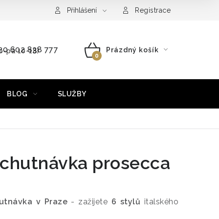
Přihlášení
Registrace
20 602 838 777
Prázdný košík
o-pá 10-18)
NÁKUPNÍ
KOŠÍK
BLOG
SLUŽBY
 ochutnávka prosecca
utnávka v Praze
- zažijete
6 stylů
italského