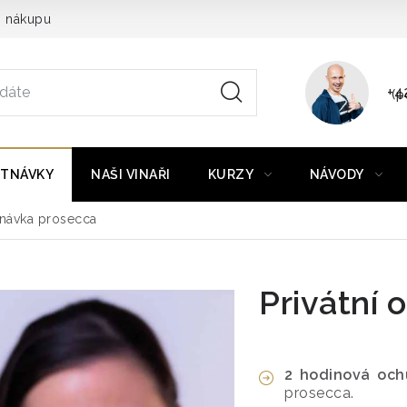
o nákupu
+4
(p
TNÁVKY
NAŠI VINAŘI
KURZY
NÁVODY
tnávka prosecca
Privátní
2 hodinová och
prosecca.