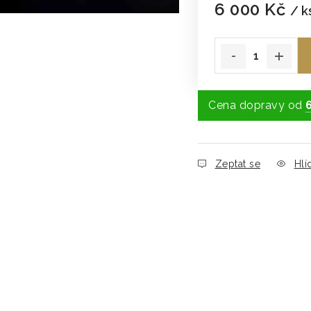
6 000 Kč
/ k
Měrná cena:
Cena dopravy od
Zeptat se
Hlí