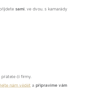
i přijdete
sami
, ve dvou, s kamarády
přátele či firmy.
Dejte nám vědět
a
připravíme vám