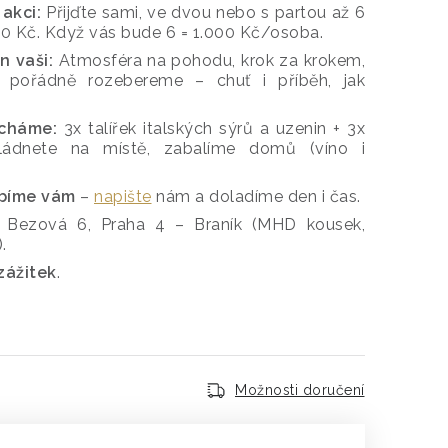
 akci:
Přijďte sami, ve dvou nebo s partou až 6
000 Kč. Když vás bude 6 = 1.000 Kč/osoba.
n vaši:
Atmosféra na pohodu, krok za krokem,
 pořádně rozebereme – chuť i příběh, jak
cháme:
3x talířek italských sýrů a uzenin + 3x
ládnete na místě, zabalíme domů (víno i
obíme vám
–
napište
nám a doladíme den i čas.
, Bezová 6, Praha 4 – Braník (MHD kousek,
.
zážitek
.
Možnosti doručení