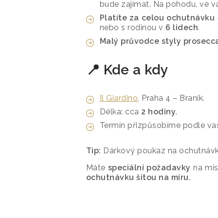
bude zajímat. Na pohodu, ve 
Platíte za celou ochutnávku
nebo s rodinou v
6 lidech
.
Malý průvodce styly prosecc
📍 Kde a kdy
Il Giardino
, Praha 4 – Braník.
Délka: cca
2 hodiny.
Termín přizpůsobíme podle vaš
Tip:
Dárkový poukaz na ochutnávk
Máte
speciální požadavky
na mís
ochutnávku šitou na míru.