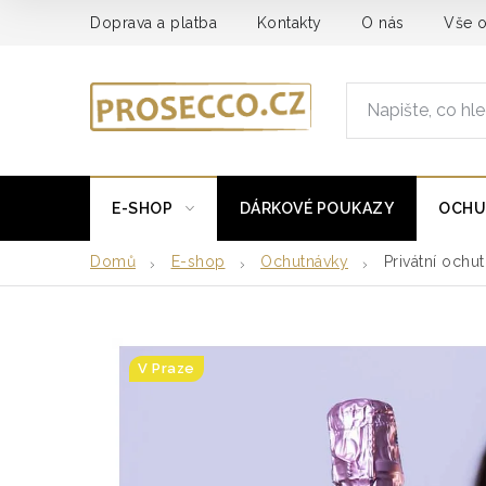
Přejít
Doprava a platba
Kontakty
O nás
Vše 
na
obsah
E-SHOP
DÁRKOVÉ POUKAZY
OCHU
Domů
E-shop
Ochutnávky
Privátní ochu
V Praze