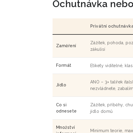
Ochutnávka nebo 
Privátní ochutnávk
Zážitek, pohoda, poz
Zaměření
zákulisí
Formát
Etikety viditelné, kl
ANO – 3× talířek ital
Jídlo
nezvládnete, zabal
Co si
Zážitek, příběhy, ch
odnesete
jídlo domů
Množství
Minimum teorie, ma