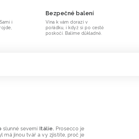
Bezpečné balení
Sami i
Vína k vám dorazí v
rojde,
pořádku, i když si po cestě
poskočí. Balíme důkladně.
o
slunné severní
Itálie.
Prosecco je
má jinou tvář a vy zjistíte, proč je