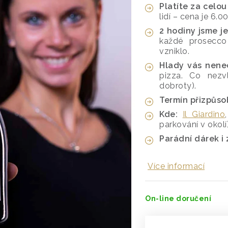
Platíte za celou
lidí – cena je 6.
2 hodiny jsme je
každé prosecco
vzniklo.
Hlady vás nene
pizza. Co nezv
dobroty).
Termín přizpůs
Kde:
Il Giardino
parkování v okolí)
Parádní dárek i 
Více informací
On-line doručení