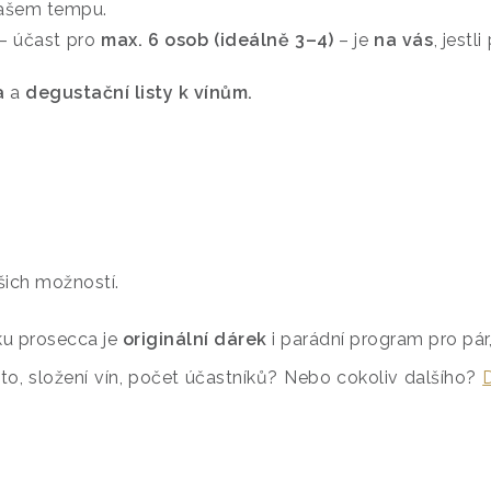
vašem tempu.
– účast pro
max. 6 osob (ideálně 3–4)
– je
na vás
, jestl
a
a
degustační listy k vínům.
ich možností.
u prosecca je
originální dárek
i parádní program pro pár, 
to, složení vín, počet účastníků? Nebo cokoliv dalšího?