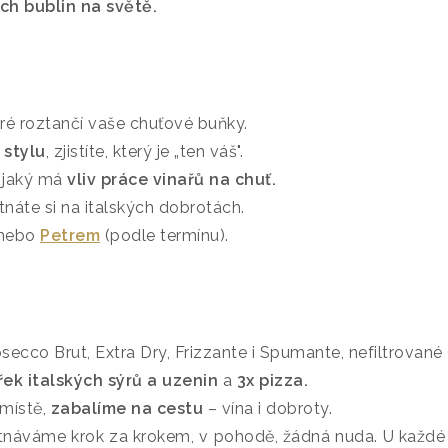
ch bublin na světě.
eré roztančí vaše chuťové buňky.
i stylu
, zjistíte, který je „ten váš".
i jaký má
vliv práce vinařů na chuť.
náte si na italských dobrotách.
nebo
Petrem
(podle termínu).
secco Brut, Extra Dry, Frizzante i Spumante, nefiltrovan
řek italských sýrů a uzenin
a
3x pizza.
místě,
zabalíme na cestu
– vína i dobroty.
náváme krok za krokem, v pohodě, žádná nuda. U každé 