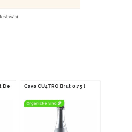
 testování
t De
Cava CU4TRO Brut 0,75 l
Organické víno 🌾