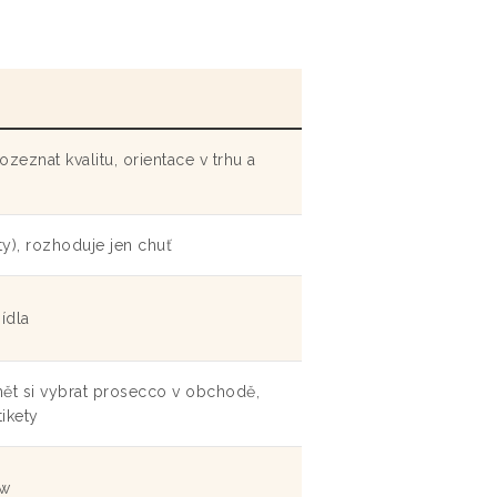
ozeznat kvalitu, orientace v trhu a
ty), rozhoduje jen chuť
jídla
mět si vybrat prosecco v obchodě,
tikety
ow