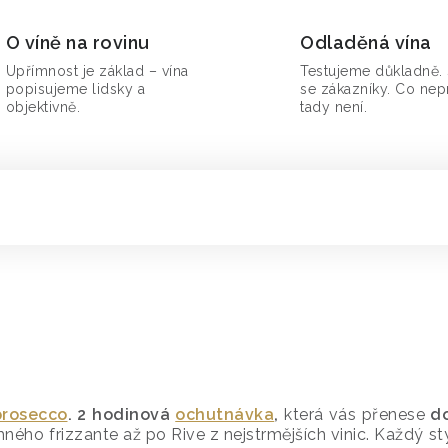
O víně na rovinu
Odladěná vína
Upřímnost je základ – vína
Testujeme důkladně. 
popisujeme lidsky a
se zákazníky. Co nep
objektivně.
tady není.
prosecco
. 2 hodinová
ochutnávka
,
která vás přenese
d
ého frizzante až po Rive z nejstrmějších vinic. Každý styl 