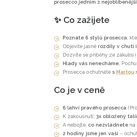
prosecco jedním z nejoblíbenější
✨ Co zažijete
Poznáte 6 stylů prosecca
, kt
Objevíte jasné
rozdíly v chuti 
Dozvíte se příběhy ze zákulisí 
Hlady vás nenecháme.
Pochut
Prosecca ochutnáte
s
Martou
Co je v ceně
6 lahví pravého prosecca
(Pro
K zakousnutí:
3x obložený talí
A nebojte,
co nezvládnete
na 
2 hodiny jsme jen vaši
– ochut